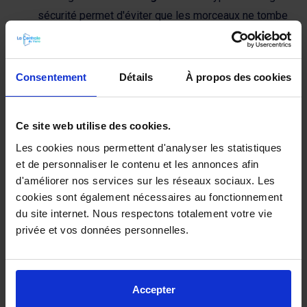
sécurité permet d'éviter que les morceaux ne tombe
en cas de bris de glace mais ils ne permettent pas de
retarder réellement l'effraction, puisqu'il faut environ
30 secondes pour réussir à briser la glace.
Consentement
Détails
À propos des cookies
Ce site web utilise des cookies.
Les cookies nous permettent d'analyser les statistiques
et de personnaliser le contenu et les annonces afin
d'améliorer nos services sur les réseaux sociaux. Les
cookies sont également nécessaires au fonctionnement
du site internet. Nous respectons totalement votre vie
privée et vos données personnelles.
VERRE ANTI EFFRACTION
Accepter