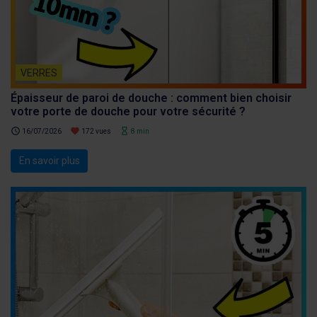
VERRES
Épaisseur de paroi de douche : comment bien choisir
votre porte de douche pour votre sécurité ?
schedule
favorite
hourglass_empty
16/07/2026
172 vues
8 min
En savoir plus