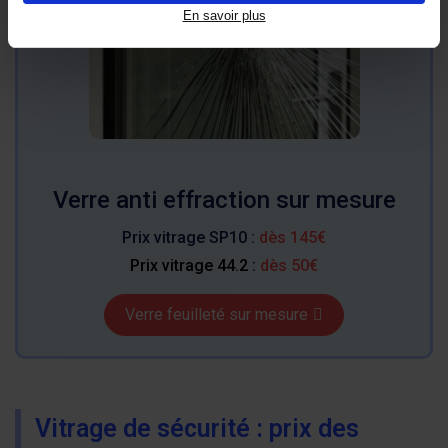
Verre anti effraction sur mesure
Prix vitrage SP10 :
dès 145€
Prix
vitrage 44.2
:
dès 50€
Verre feuilleté sur mesure
Vitrage de sécurité : prix des