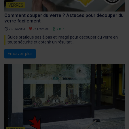
VERRES
Comment couper du verre ? Astuces pour découper du
verre facilement
schedule
favorite
hourglass_empty
22/05/2023
75478 vues
7 min
Guide pratique pas à pas et imagé pour découper du verre en
toute sécurité et obtenir un résultat...
En savoir plus