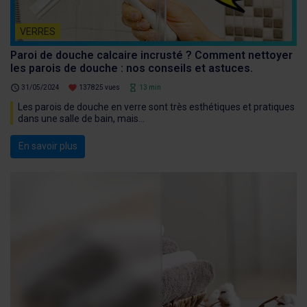
VERRES
Paroi de douche calcaire incrusté ? Comment nettoyer
les parois de douche : nos conseils et astuces.
schedule
favorite
hourglass_empty
31/05/2024
137825 vues
13 min
Les parois de douche en verre sont très esthétiques et pratiques
dans une salle de bain, mais...
En savoir plus