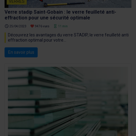
VERRES
Verre stadip Saint-Gobain : le verre feuilleté anti-
effraction pour une sécurité optimale
schedule
favorite
hourglass_empty
25/04/2023
9476 vues
11 min
Découvrez les avantages du verre STADIP, le verre feuilleté anti
effraction optimal pour votre...
En savoir plus