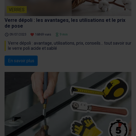
VERRES
Verre dépoli : les avantages, les utilisations et le prix
de pose
schedule
favorite
hourglass_empty
09/07/2023
16869 vues
9 min
Verre dépoli : avantage, utilisations, prix, conseils… tout savoir sur
le verre poli acide et sablé
En savoir plus