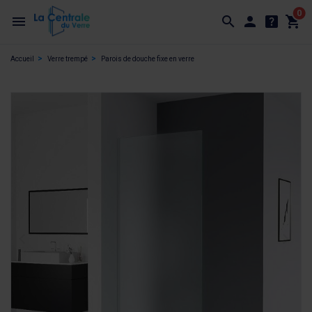
0
Accueil
Verre trempé
Parois de douche fixe en verre