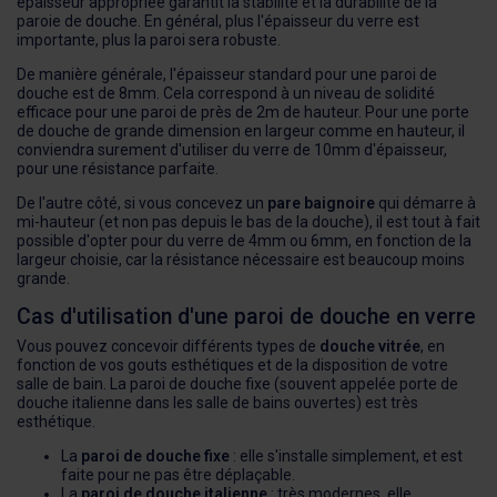
épaisseur appropriée garantit la stabilité et la durabilité de la
paroie de douche. En général, plus l'épaisseur du verre est
importante, plus la paroi sera robuste.
De manière générale, l'épaisseur standard pour une paroi de
douche est de 8mm. Cela correspond à un niveau de solidité
efficace pour une paroi de près de 2m de hauteur. Pour une porte
de douche de grande dimension en largeur comme en hauteur, il
conviendra surement d'utiliser du verre de 10mm d'épaisseur,
pour une résistance parfaite.
De l'autre côté, si vous concevez un
pare baignoire
qui démarre à
mi-hauteur (et non pas depuis le bas de la douche), il est tout à fait
possible d'opter pour du verre de 4mm ou 6mm, en fonction de la
largeur choisie, car la résistance nécessaire est beaucoup moins
grande.
Cas d'utilisation d'une paroi de douche en verre
Vous pouvez concevoir différents types de
douche vitrée
, en
fonction de vos gouts esthétiques et de la disposition de votre
salle de bain. La paroi de douche fixe (souvent appelée porte de
douche italienne dans les salle de bains ouvertes) est très
esthétique.
La
paroi de douche fixe
: elle s'installe simplement, et est
faite pour ne pas être déplaçable.
La
paroi de douche italienne
: très modernes, elle