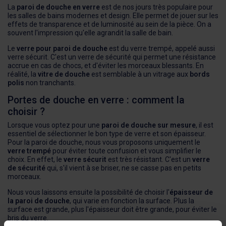
La
paroi de douche en verre
est de nos jours très populaire pour
les salles de bains modernes et design. Elle permet de jouer sur les
effets de transparence et de luminosité au sein de la pièce. On a
souvent l'impression qu'elle agrandit la salle de bain.
Le
verre pour paroi de douche
est du verre trempé, appelé aussi
verre sécurit. C'est un verre de sécurité qui permet une résistance
accrue en cas de chocs, et d'éviter les morceaux blessants. En
réalité, la
vitre de douche
est semblable à un vitrage aux
bords
polis
non tranchants.
Portes de douche en verre : comment la
choisir ?
Lorsque vous optez pour une
paroi de douche sur mesure
, il est
essentiel de sélectionner le bon type de verre et son épaisseur.
Pour la paroi de douche, nous vous proposons uniquement le
verre trempé
pour éviter toute confusion et vous simplifier le
choix. En effet, le
verre sécurit
est très résistant. C'est un
verre
de sécurité
qui, s'il vient à se briser, ne se casse pas en petits
morceaux.
Nous vous laissons ensuite la possibilité de choisir l'
épaisseur de
la paroi de douche
, qui varie en fonction la surface. Plus la
surface est grande, plus l'épaisseur doit être grande, pour éviter le
bris du verre.