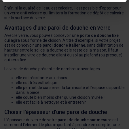
Enfin, si la qualité de l'eau est calcaire, il est possible d'opter pour
un verre anti calcaire qui limitera la formation de dépôt de calcaire
sur la surface du verre.
Avantages d'une paroi de douche en verre
Avec le verre, vous pouvez concevoir une
porte de douche fixe
qui agira sous forme de cloison. A titre d'exemple, si votre projet
est de concevoir une
paroi douche italienne
, sans délimitation de
hauteur entre le sol de la douche et le reste de la maison, il faut
installer une vitre de douche allant du sol au plafond (ou presque)
qui sera fixe.
La vitre de douche présente de nombreux avantages :
elle est résistante aux chocs
elle est très esthétique
elle permet de conserver la luminosité et l'espace disponible
dans la pièce
elle coute bien moins cher qu'une cloison murée !
elle est facile à nettoyer et à entretenir
Choisir l'épaisseur d'une paroi de douche
L'épaisseur du verre de votre
paroi de douche sur mesure
est
surement l'élément le plus important à prendre en compte : une