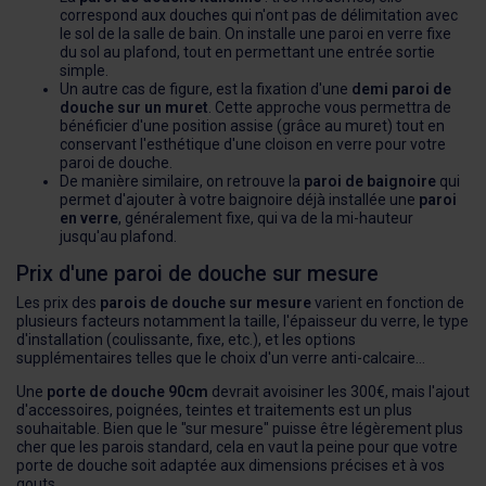
correspond aux douches qui n'ont pas de délimitation avec
le sol de la salle de bain. On installe une paroi en verre fixe
du sol au plafond, tout en permettant une entrée sortie
simple.
Un autre cas de figure, est la fixation d'une
demi paroi de
douche sur un muret
. Cette approche vous permettra de
bénéficier d'une position assise (grâce au muret) tout en
conservant l'esthétique d'une cloison en verre pour votre
paroi de douche.
De manière similaire, on retrouve la
paroi de baignoire
qui
permet d'ajouter à votre baignoire déjà installée une
paroi
en verre
, généralement fixe, qui va de la mi-hauteur
jusqu'au plafond.
Prix d'une paroi de douche sur mesure
Les prix des
parois de douche sur mesure
varient en fonction de
plusieurs facteurs notamment la taille, l'épaisseur du verre, le type
d'installation (coulissante, fixe, etc.), et les options
supplémentaires telles que le choix d'un verre anti-calcaire…
Une
porte de douche 90cm
devrait avoisiner les 300€, mais l'ajout
d'accessoires, poignées, teintes et traitements est un plus
souhaitable. Bien que le "sur mesure" puisse être légèrement plus
cher que les parois standard, cela en vaut la peine pour que votre
porte de douche soit adaptée aux dimensions précises et à vos
gouts.