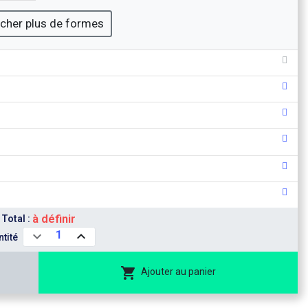
icher plus de formes
à définir
Total :
1
tité
Ajouter au panier