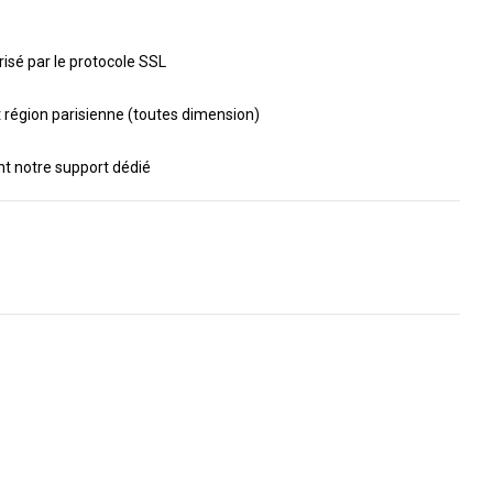
isé par le protocole SSL
t région parisienne (toutes dimension)
ant notre support dédié