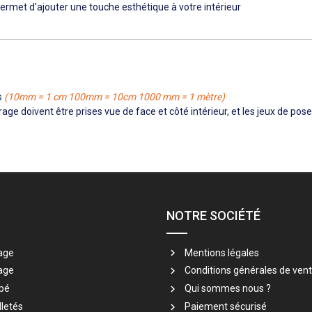
 permet d'ajouter une touche esthétique à votre intérieur
s
(10mm = 1 cm 100mm = 10cm 1000 mm = 1 mètre)
age doivent être prises vue de face et côté intérieur, et les jeux de pos
NOTRE SOCIÉTÉ
age
Mentions légales
age
Conditions générales de ven
pé
Qui sommes nous ?
lletés
Paiement sécurisé