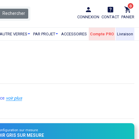
0
Rechercher
CONNEXION
CONTACT
PANIER
AUTRE VERRES
PAR PROJET
ACCESSOIRES
Compte PRO
Livraison
nce
voir plus
onfiguration sur mesure
OIR GRIS SUR MESURE