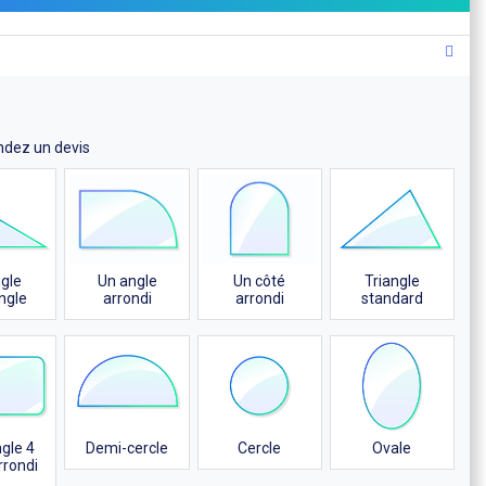
ndez un devis
Un angle
Un côté
ngle
Triangle
arrondi
arrondi
ngle
standard
gle 4
Demi-cercle
Cercle
Ovale
rrondi