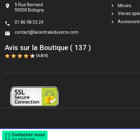
5 Rue Bernard
Miroirs

93000 Bobigny
Verres spéc
Accessoire
01 86 98 53 24

contact@lacentraleduverre.com

Avis sur la Boutique ( 137 )
(
4,8
/
5
)
Contactez-nous
Sur whatsapp