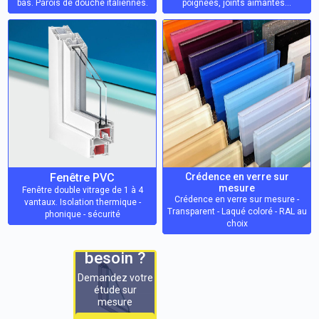
bas. Parois de douche italiennes.
poignées, joints aimantés…
Fenêtre PVC
Crédence en verre sur
mesure
Fenêtre double vitrage de 1 à 4
Crédence en verre sur mesure -
vantaux. Isolation thermique -
Transparent - Laqué coloré - RAL au
phonique - sécurité
choix
Autre
besoin ?
Demandez votre
étude sur
mesure