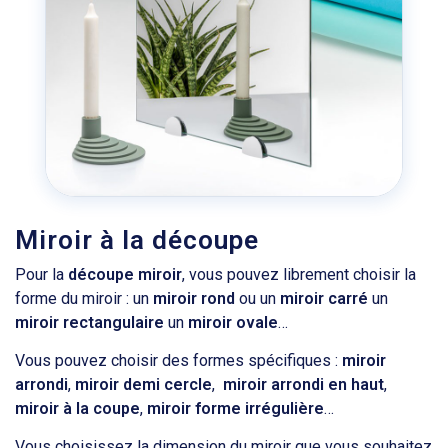
Miroir à la découpe
Pour la
découpe miroir
, vous pouvez librement choisir la
forme du miroir : un
miroir rond
ou un
miroir carré
un
miroir rectangulaire
un
miroir ovale
…
Vous pouvez choisir des formes spécifiques :
miroir
arrondi
,
miroir demi cercle
,
miroir arrondi en haut
,
miroir à la coupe
,
miroir forme irrégulière
…
Vous choisissez la dimension du miroir que vous souhaitez