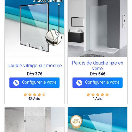
Parois de douche fixe en
Double vitrage sur mesure
verre
Dès
37€
Dès
54€
Configurer le vôtre
Configurer le vôtre
42 Avis
4 Avis