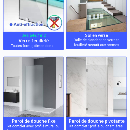
Dès 54€ / m2
Sol en verre
Verre feuilleté
Dalle de plancher en verre tri
feuilleté securit aux normes
Toutes forme, dimensions…
Paroi de douche fixe
Paroi de douche pivotante
kit complet avec profilé mural ou
Kit complet : profilé ou charnières,