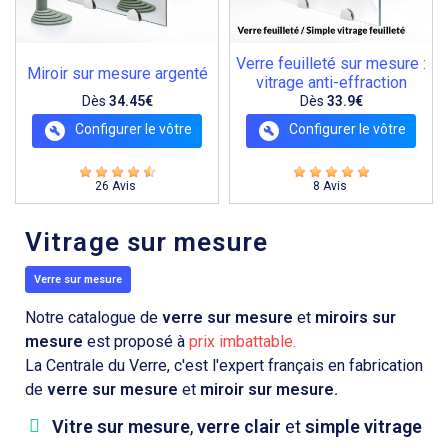
Verre feuilleté sur mesure :
Miroir sur mesure argenté
vitrage anti-effraction
Dès
34.45€
Dès
33.9€
Configurer le vôtre
Configurer le vôtre
26 Avis
8 Avis
Vitrage sur mesure
Verre sur mesure
Notre catalogue de
verre sur mesure
et
miroirs sur
mesure
est proposé à
prix imbattable.
La Centrale du Verre, c'est l'expert français en fabrication
de
verre sur mesure
et
miroir sur mesure.
Vitre sur mesure
,
verre clair
et
simple vitrage