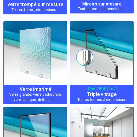
verre trempé sur mesure
Miroirs sur mesure
Toutes forme, dimensions…
Toutes forme, dimensions…
Verre imprimé
Dès 180€ / m2
Triple vitrage
Verre granité, verre cathédrale,
verre antique, delta clair…
Toutes formes & dimensions