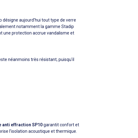
ip désigne aujourd'hui tout type de verre
uve également notamment la gamme Stadip
ant une protection accrue vandalisme et
ste néanmoins très résistant, puisqu'il
e anti effraction SP10
garantit confort et
vorise l’isolation acoustique et thermique.