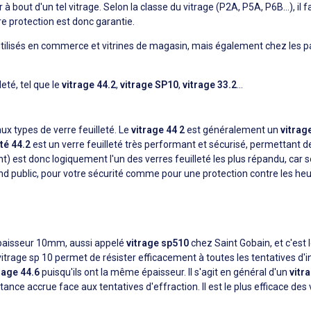
 à bout d'un tel vitrage. Selon la classe du vitrage (P2A, P5A, P6B…), il
re protection est donc garantie.
utilisés en commerce et vitrines de magasin, mais également chez les par
leté, tel que le
vitrage 44.2
,
vitrage SP10
,
vitrage 33.2
…
aux types de verre feuilleté. Le
vitrage 44 2
est généralement un
vitrag
eté 44.2
est un verre feuilleté très performant et sécurisé, permettant
t) est donc logiquement l'un des verres feuilleté les plus répandu, car so
d public, pour votre sécurité comme pour une protection contre les heu
paisseur 10mm, aussi appelé
vitrage sp510
chez Saint Gobain, et c'est
u vitrage sp 10 permet de résister efficacement à toutes les tentatives 
rage 44.6
puisqu'ils ont la même épaisseur. Il s'agit en général d'un
vitr
ance accrue face aux tentatives d'effraction. Il est le plus efficace des