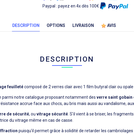
Paypal : payez en 4x dès 100€
DESCRIPTION
OPTIONS
LIVRAISON
AVIS
DESCRIPTION
age feuilleté
composé de 2 verres clair avec 1 film butyral clair ou opale
ure parmi notre catalogue proposant notamment des
verre saint gobain
 résistance accrue face aux chocs, au bris mais aussi au vandalisme, au
rre de sécurité
, ou
vitrage sécurité
. S'il vient à se briser, les fragme
ctrice du vitrage même en cas de casse.
effraction
puisqu'il permet grâce à solidité de retarder les cambriolage