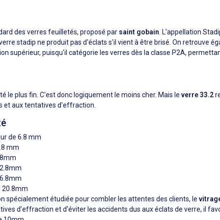
ard des verres feuilletés, proposé par
saint gobain
. L'appellation Stad
Le verre stadip ne produit pas d'éclats s'il vient à être brisé. On retro
n supérieur, puisqu'il catégorie les verres dès la classe P2A, permett
eté le plus fin. C'est donc logiquement le moins cher. Mais le
verre 33.2
re
 et aux tentatives d'effraction.
té
eur de 6.8 mm
8.8 mm
0.8mm
 12.8mm
 16.8mm
de 20.8mm
n spécialement étudiée pour combler les attentes des clients, le
vitrag
atives d’effraction et d’éviter les accidents dus aux éclats de verre, il fa
 de 10mm