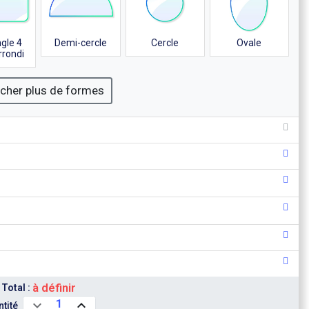
gle 4
Demi-cercle
Cercle
Ovale
rrondi
icher plus de formes
à définir
Total :
1
tité