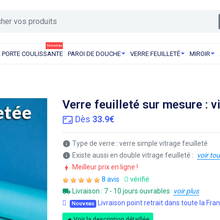
Nouveau
PORTE COULISSANTE
PAROI DE DOUCHE
VERRE FEUILLETÉ
MIROIR
Verre feuilleté sur mesure : v
Dès
33.9€
Type de verre : verre simple vitrage feuilleté
info
Existe aussi en double vitrage feuilleté :
voir tou
info
Meilleur prix en ligne !
bolt
8 avis
vérifié
Livraison : 7 - 10 jours ouvrables
voir plus
Livraison point retrait dans toute la Fra
Nouveau
Voir la description détaillée