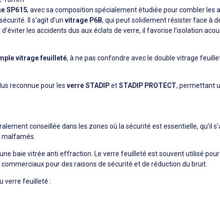
ge SP615
, avec sa composition spécialement étudiée pour combler les at
écurité. Il s'agit d'un
vitrage P6B
, qui peut solidement résister face à
t d’éviter les accidents dus aux éclats de verre, il favorise l’isolation ac
mple vitrage feuilleté
, à ne pas confondre avec le double vitrage feuill
plus reconnue pour les
verre STADIP
et
STADIP PROTECT
, permettant 
alement conseillée dans les zones où la sécurité est essentielle, qu'il s
s malfamés.
'une baie vitrée anti effraction. Le verre feuilleté est souvent utilisé pour
t commerciaux pour des raisons de sécurité et de réduction du bruit.
u verre feuilleté :