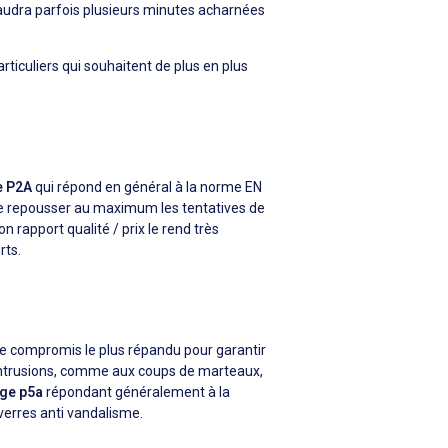
 faudra parfois plusieurs minutes acharnées
ticuliers qui souhaitent de plus en plus
e P2A
qui répond en général à la norme EN
 de repousser au maximum les tentatives de
n rapport qualité / prix le rend très
rts.
 le compromis le plus répandu pour garantir
d'intrusions, comme aux coups de marteaux,
age p5a
répondant généralement à la
 verres anti vandalisme.