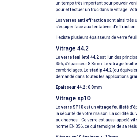
un temps très important pour pouvoir venir
pour effectuer un truc dans le vitrage. Vot
Les
verres anti effraction
sont ainsi très 
s'équiper face aux tentatives d'effraction.
Il existe plusieurs épaisseurs de verre feuil
Vitrage 44.2
Le
verre feuilleté 44.2
est l'un des princip
356, d'épaisseur 8.8mm. Le
vitrage feuill
cambriolages. Le
stadip 44.2
(ou équivalen
demandé dans toutes les applications gran
Epaisseur 44.2
: 8.8mm
Vitrage sp10
Le
verre SP10
est un
vitrage feuilleté
d'é
la sécurité de votre maison. La solidité d
aux haches… Ce verre est aussi appelé
vit
norme EN 356, ce qui témoigne de sa résist