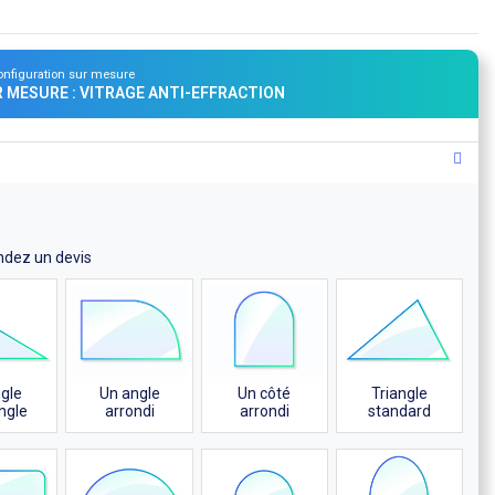
onfiguration sur mesure
R MESURE : VITRAGE ANTI-EFFRACTION
ndez un devis
Un angle
Un côté
ngle
Triangle
arrondi
arrondi
ngle
standard