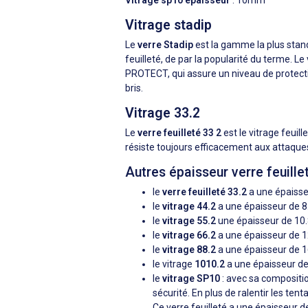
Vitrage sp10 épaisseur
: 10mm
Vitrage stadip
Le
verre Stadip
est la gamme la plus stand
feuilleté, de par la popularité du terme. 
PROTECT, qui assure un niveau de protectio
bris.
Vitrage 33.2
Le
verre feuilleté 33 2
est le vitrage feuill
résiste toujours efficacement aux attaques
Autres épaisseur verre feuille
le
verre feuilleté 33.2
a une épaiss
le
vitrage 44.2
a une épaisseur de 
le
vitrage 55.2
une épaisseur de 1
le
vitrage 66.2
a une épaisseur de
le
vitrage 88.2
a une épaisseur de
le vitrage
1010.2
a une épaisseur 
le
vitrage SP10
: avec sa compositio
sécurité. En plus de ralentir les tent
Ce verre feuilleté a une épaisseur