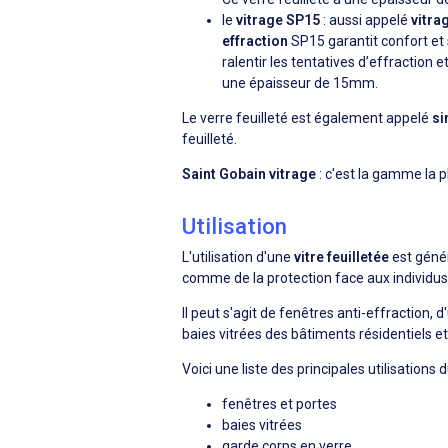
le
vitrage SP15
: aussi appelé
vitra
effraction
SP15 garantit confort et s
ralentir les tentatives d’effraction e
une épaisseur de 15mm.
Le verre feuilleté est également appelé
si
feuilleté.
Saint Gobain vitrage
: c'est la gamme la 
Utilisation
L'utilisation d'une
vitre feuilletée
est génér
comme de la protection face aux individu
Il peut s'agit de fenêtres anti-effraction, d
baies vitrées des bâtiments résidentiels e
Voici une liste des principales utilisations d
fenêtres et portes
baies vitrées
garde corps en verre