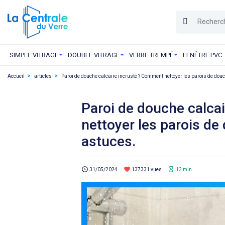
SIMPLE VITRAGE
DOUBLE VITRAGE
VERRE TREMPÉ
FENÊTRE PVC
Accueil
articles
Paroi de douche calcaire incrusté ? Comment nettoyer les parois de douc
Paroi de douche calca
nettoyer les parois de
astuces.
schedule
favorite
hourglass_empty
31/05/2024
137331 vues
13 min