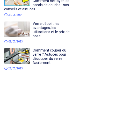
Comment nettoyer les
parois de douche : nos
conseils et astuces.
schedule
31/05/2024
Verre dépoli : les
avantages, les
utilisations et le prix de
pose
schedule
09/07/2023
Comment couper du
verre ? Astuces pour
découper du verre
facilement
schedule
22/05/2023