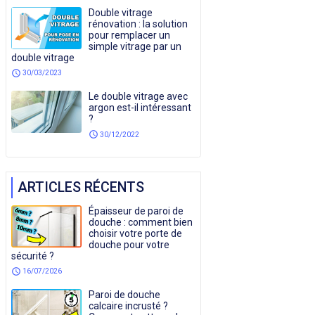
Double vitrage
rénovation : la solution
pour remplacer un
simple vitrage par un
double vitrage
schedule
30/03/2023
Le double vitrage avec
argon est-il intéressant
?
schedule
30/12/2022
ARTICLES RÉCENTS
Épaisseur de paroi de
douche : comment bien
choisir votre porte de
douche pour votre
sécurité ?
schedule
16/07/2026
Paroi de douche
calcaire incrusté ?