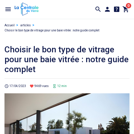
0
Accueil
articles
Choisir le bon type de vitrage pour une baie vitrée : notre guide complet
Choisir le bon type de vitrage
pour une baie vitrée : notre guide
complet
schedule
favorite
hourglass_empty
17/04/2023
9469 vues
12 min