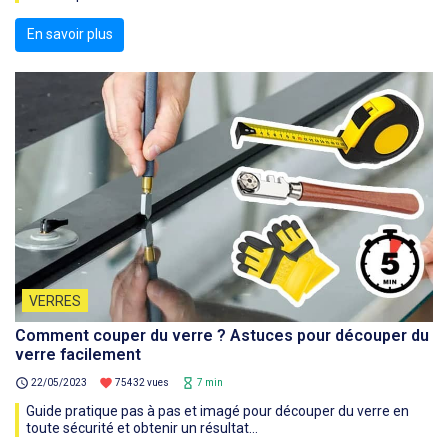
En savoir plus
VERRES
Comment couper du verre ? Astuces pour découper du
verre facilement
schedule
favorite
hourglass_empty
22/05/2023
75432 vues
7 min
Guide pratique pas à pas et imagé pour découper du verre en
toute sécurité et obtenir un résultat...