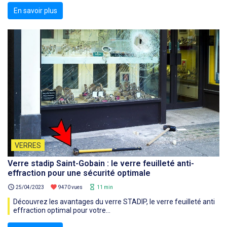
En savoir plus
VERRES
Verre stadip Saint-Gobain : le verre feuilleté anti-
effraction pour une sécurité optimale
schedule
favorite
hourglass_empty
25/04/2023
9470 vues
11 min
Découvrez les avantages du verre STADIP, le verre feuilleté anti
effraction optimal pour votre...