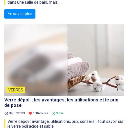
dans une salle de bain, mais...
En savoir plus
VERRES
Verre dépoli : les avantages, les utilisations et le prix
de pose
schedule
favorite
hourglass_empty
09/07/2023
16860 vues
9 min
Verre dépoli : avantage, utilisations, prix, conseils… tout savoir sur
le verre poli acide et sablé