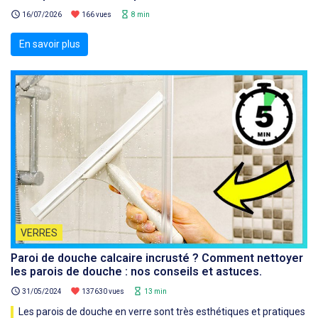
schedule
favorite
hourglass_empty
16/07/2026
166 vues
8 min
En savoir plus
VERRES
Paroi de douche calcaire incrusté ? Comment nettoyer
les parois de douche : nos conseils et astuces.
schedule
favorite
hourglass_empty
31/05/2024
137630 vues
13 min
Les parois de douche en verre sont très esthétiques et pratiques